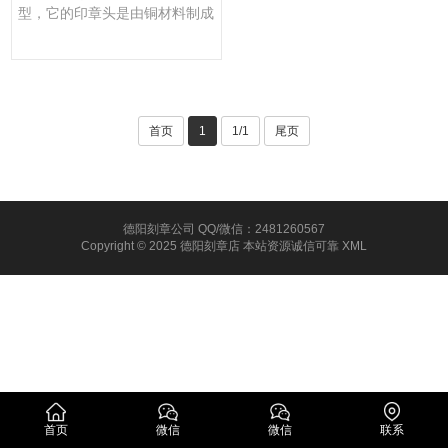
型，它的印章头是由铜材料制成
的。铜印章的制作工艺可以追···
首页
1
1/1
尾页
德阳刻章公司 QQ/微信：2481260567
Copyright © 2025 德阳刻章店 本站资源诚信可靠
XML
首页
微信
微信
联系