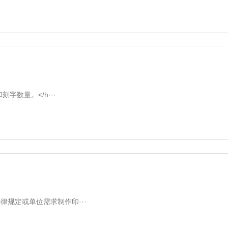
数量。</h···
规定或单位需求制作印···