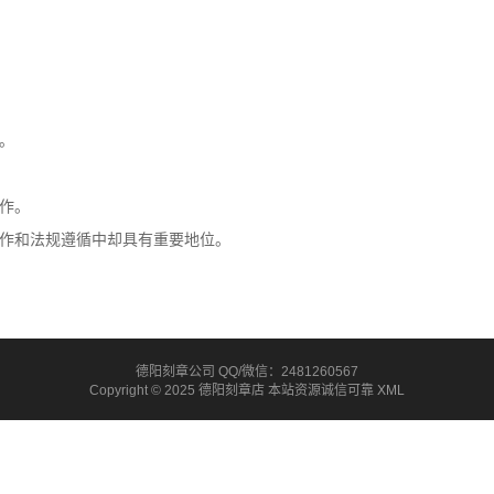
。
作。
作和法规遵循中却具有重要地位。
德阳刻章公司 QQ/微信：2481260567
Copyright © 2025 德阳刻章店 本站资源诚信可靠
XML